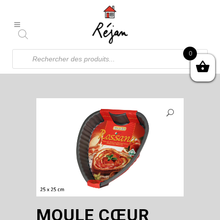
Recherche
0
de
produits
MOULE CŒUR