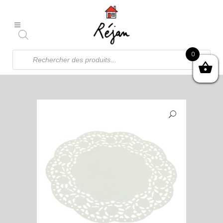
Recherche
0
de
produits