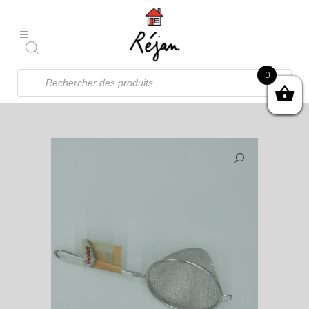
Recherche
0
de
produits