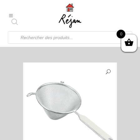
Recherche
0
de
produits