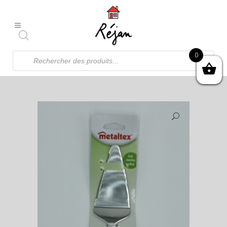
Recherche
0
de
produits