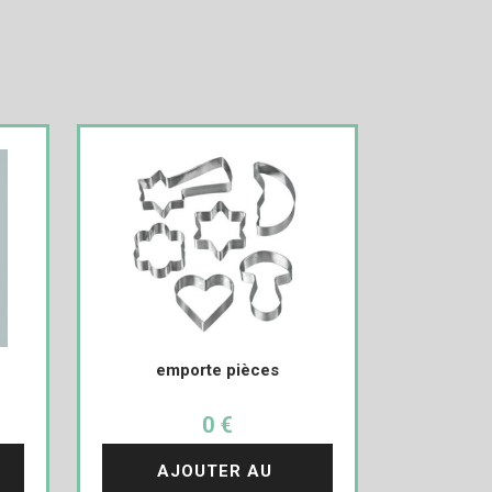
emporte pièces
0 €
AJOUTER AU 