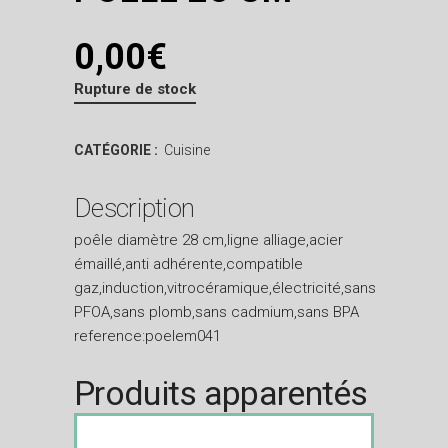
0,00
€
Rupture de stock
CATÉGORIE :
Cuisine
Description
poêle diamètre 28 cm,ligne alliage,acier
émaillé,anti adhérente,compatible
gaz,induction,vitrocéramique,électricité,sans
PFOA,sans plomb,sans cadmium,sans BPA
reference:poelem041
Produits apparentés