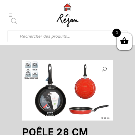
Recherche
0
de
produits
POÊLE 28 CM