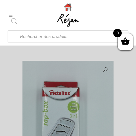
Recherche
0
de
produits