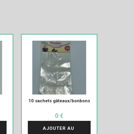
10 sachets gâteaux/bonbons
0 €
AJOUTER AU 