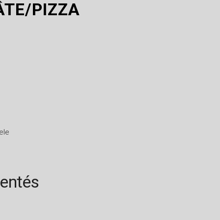
ÂTE/PIZZA
ele
rentés