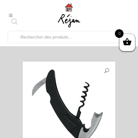
Recherche
0
de
produits