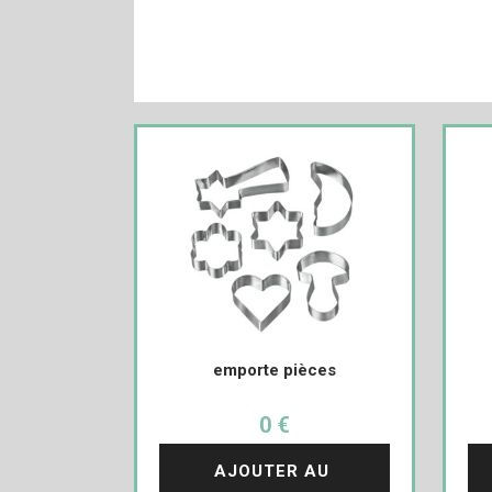
emporte pièces
0 €
AJOUTER AU 