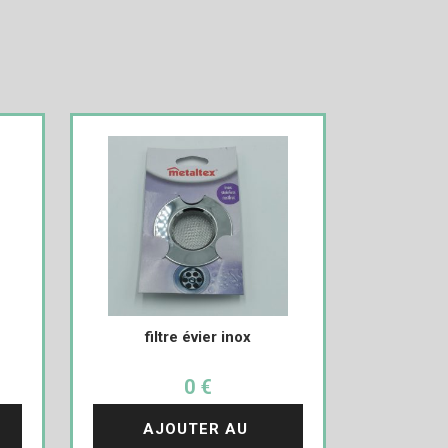
filtre évier inox
0 €
AJOUTER AU 