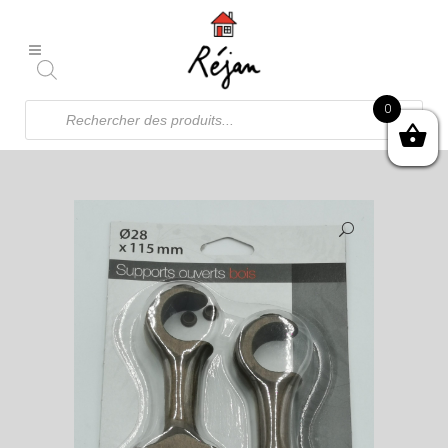
Recherche
0
de
produits