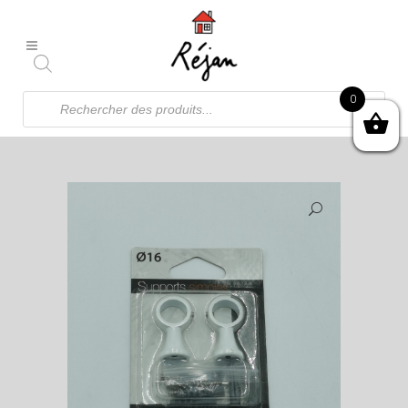
Recherche
0
de
produits