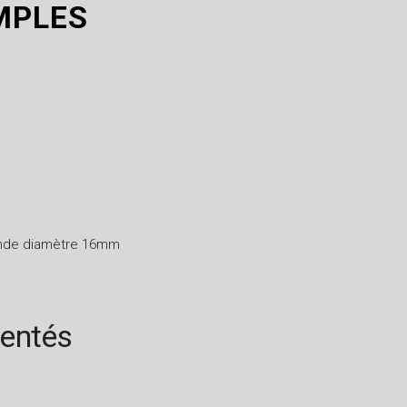
MPLES
ronde diamètre 16mm
rentés