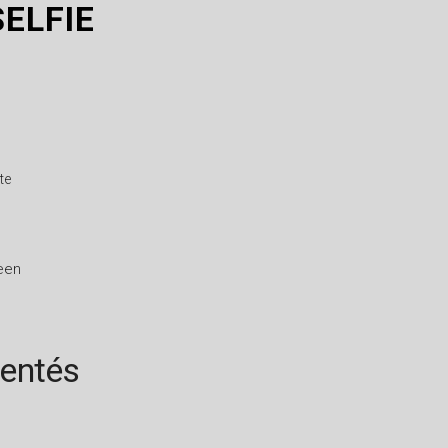
ELFIE
te
ween
rentés