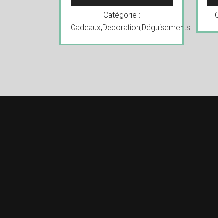
Catégorie :
Cadeaux
,
Decoration
,
Déguisements