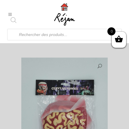
Recherche
0
de
produits