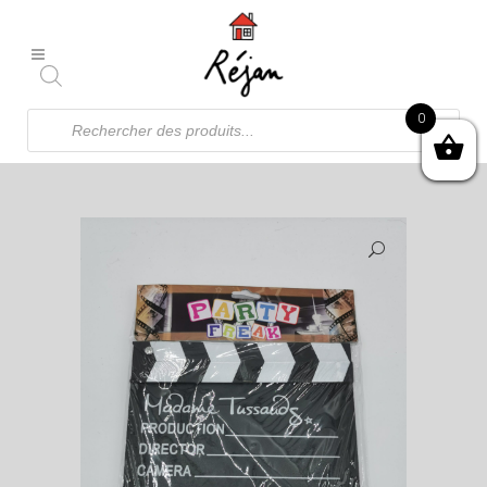
Recherche
0
de
produits