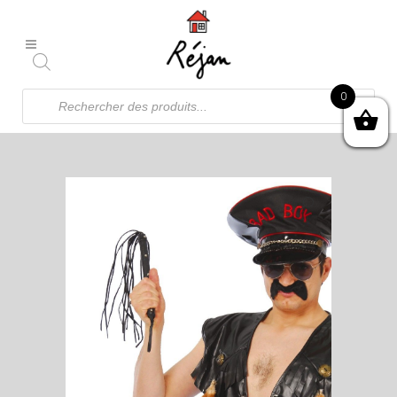
Recherche
0
de
produits