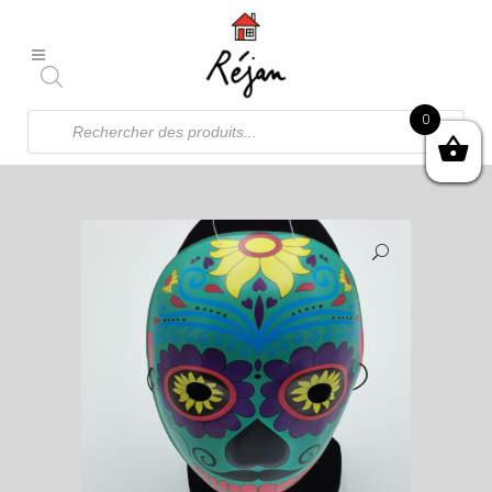
Recherche
0
de
produits