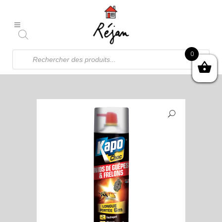
Recherche
0
de
produits