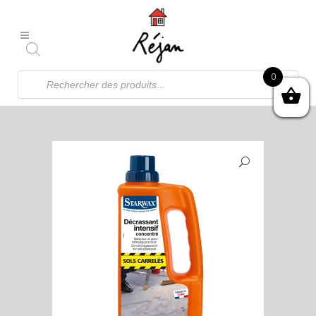
Recherche
0
de
produits