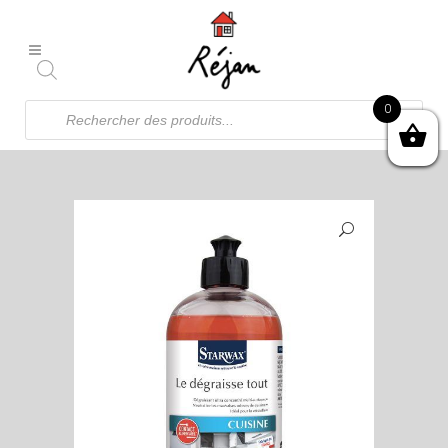
Recherche
0
de
produits