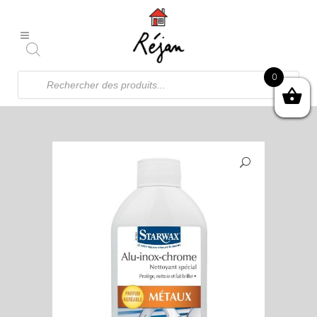
Recherche
0
de
produits