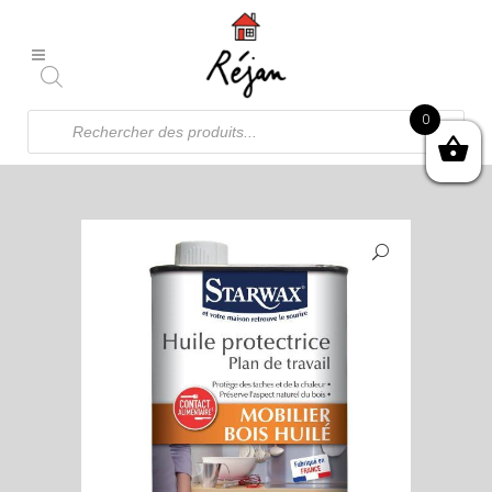
Recherche
0
de
produits