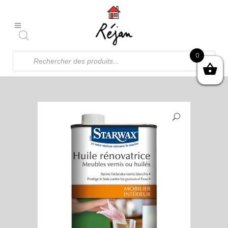
Recherche
0
de
produits