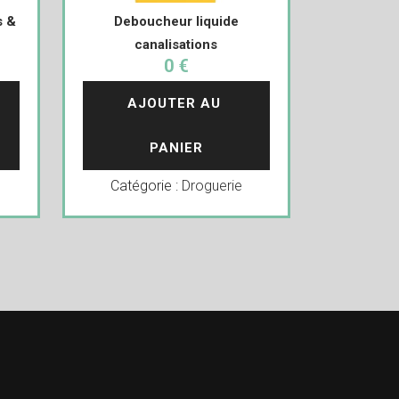
s &
Deboucheur liquide
canalisations
0 €
AJOUTER AU 
PANIER
Catégorie :
Droguerie