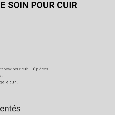
E SOIN POUR CUIR
tarwax pour cuir . 18 pièces .
s .
ge le cuir .
rentés