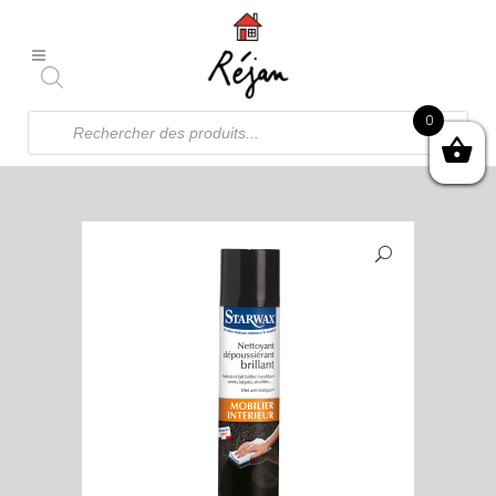
Recherche
0
de
produits