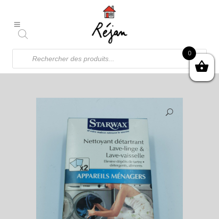
Recherche
0
de
produits