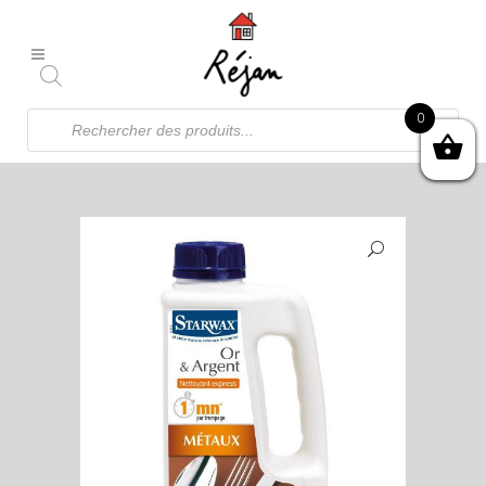
Recherche
0
de
produits