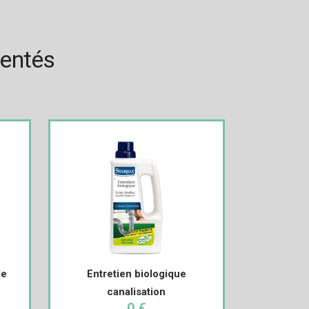
rentés
le
Entretien biologique
canalisation
0 €