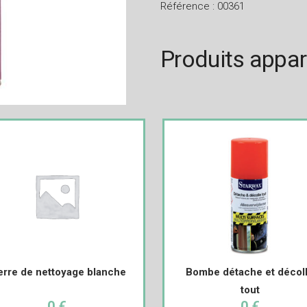
Référence : 00361
Produits appa
erre de nettoyage blanche
Bombe détache et décol
tout
0 €
0 €