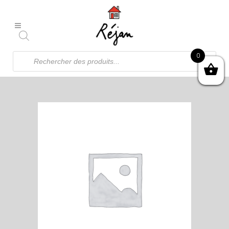
Recherche
0
de
produits