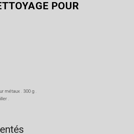
NETTOYAGE POUR
r métaux . 300 g .
ler .
rentés