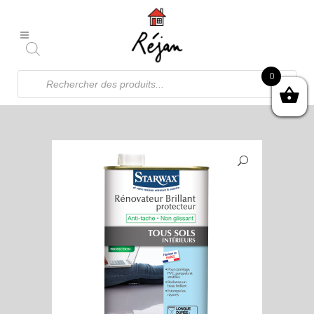
Recherche
0
de
produits