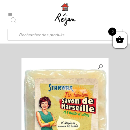
Recherche
0
de
produits