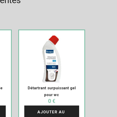
rentés
de
Détartrant surpuissant gel
pour wc
0 €
AJOUTER AU 