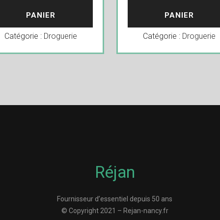
PANIER
PANIER
Catégorie :
Droguerie
Catégorie :
Droguerie
Réjan
Fournisseur d’essentiel depuis 50 ans
© Copyright 2021 – Rejan-nancy.fr