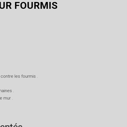
UR FOURMIS
 contre les fourmis .
maines .
e mur .