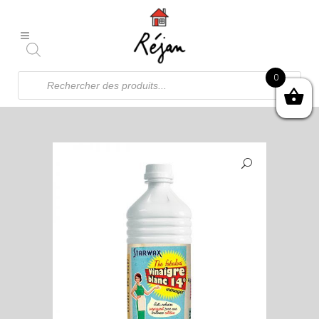
Recherche
0
de
produits