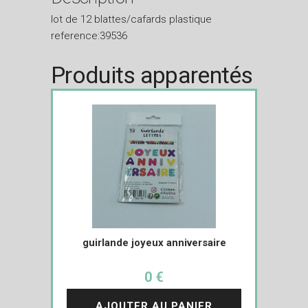
lot de 12 blattes/cafards plastique
reference:39536
Produits apparentés
guirlande joyeux anniversaire
0 €
AJOUTER AU PANIER