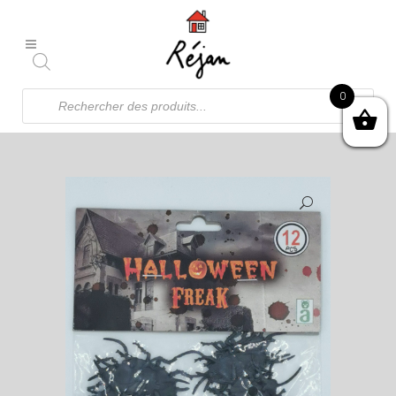
Recherche
0
de
produits