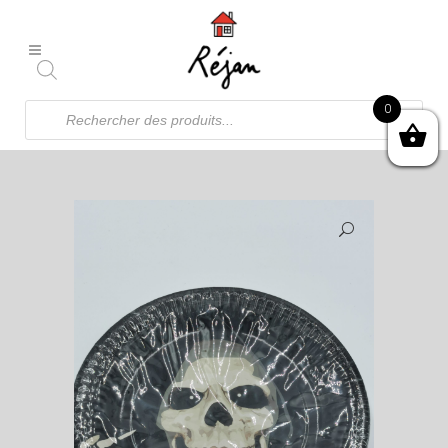
Recherche
0
de
produits