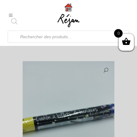
Recherche
0
de
produits