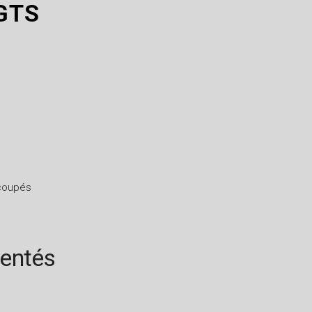
GTS
 coupés
rentés