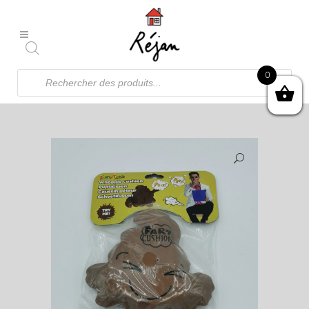
Recherche
0
de
produits