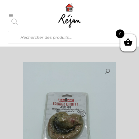
Recherche
0
de
produits