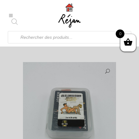
Recherche
0
de
produits