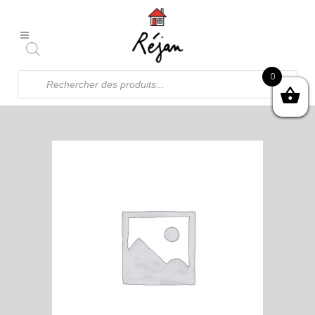
Recherche
0
de
produits