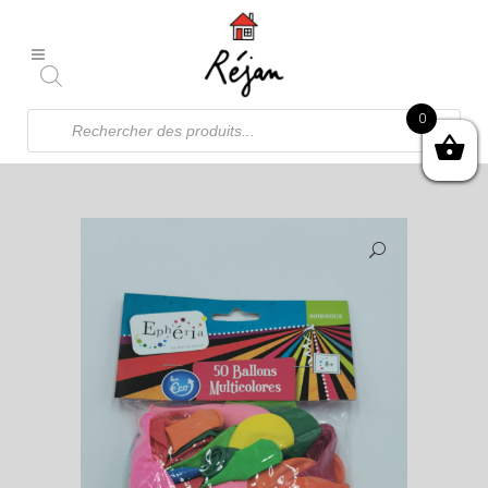
Recherche
0
de
produits