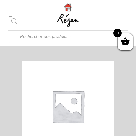
Recherche
0
de
produits