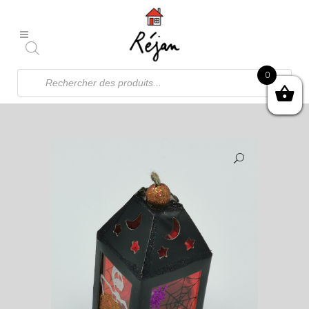
Recherche
0
de
produits