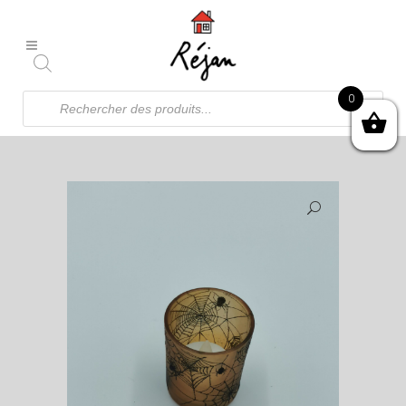
Recherche
0
de
produits