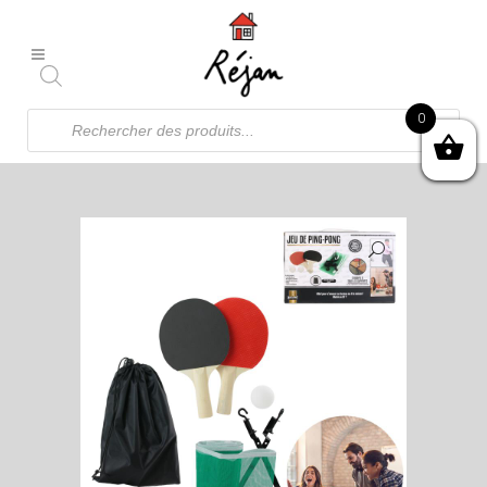
Recherche
0
de
produits